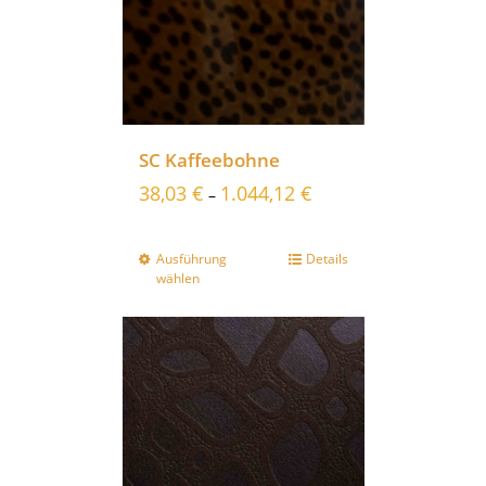
SC Kaffeebohne
38,03
€
1.044,12
€
–
Ausführung
Details
wählen