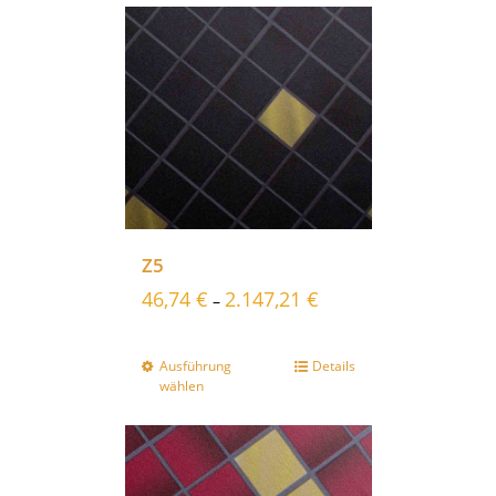
Z5
46,74
€
2.147,21
€
–
Ausführung
Details
wählen