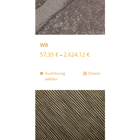
W8
57,35
€
2.624,12
€
–
Ausführung
Details
wählen