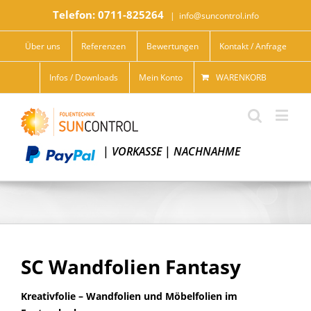
Telefon: 0711-825264
|
info@suncontrol.info
Über uns
Referenzen
Bewertungen
Kontakt / Anfrage
Infos / Downloads
Mein Konto
WARENKORB
|
VORKASSE
|
NACHNAHME
SC Wandfolien Fantasy
Kreativfolie – Wandfolien und Möbelfolien im