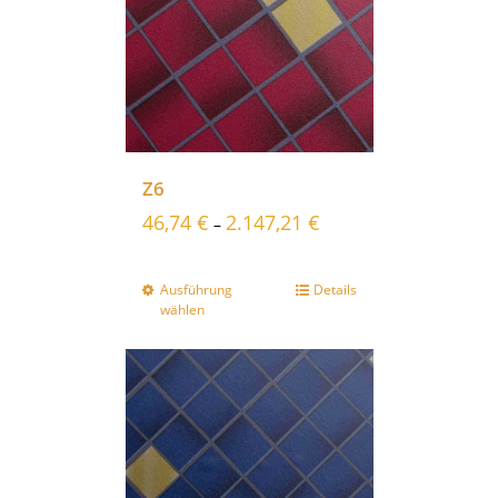
Z6
46,74
€
2.147,21
€
–
Ausführung
Details
wählen