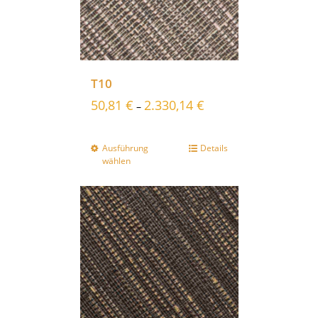
T10
50,81
€
2.330,14
€
–
Ausführung
Details
wählen