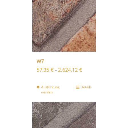
W7
57,35
€
2.624,12
€
–
Ausführung
Details
wählen