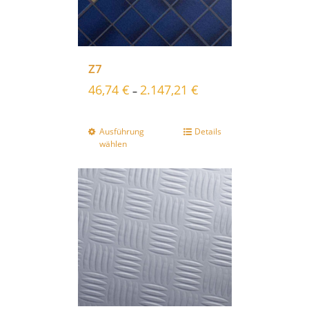
Z7
46,74
€
2.147,21
€
–
Ausführung
Details
wählen