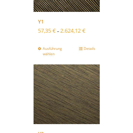
Y1
57,35
€
2.624,12
€
–
Ausführung
Details
wählen