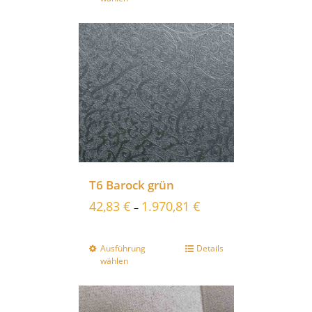
T6 Barock grün
42,83
€
1.970,81
€
–
Ausführung
Details
wählen