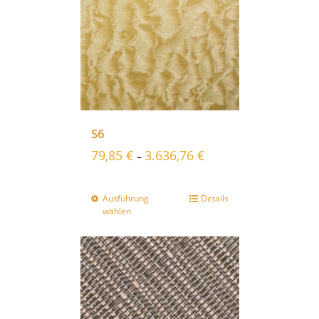
S6
79,85
€
3.636,76
€
–
Ausführung
Details
wählen