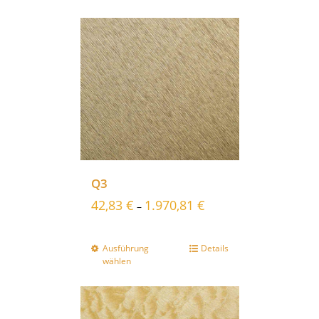
Q3
42,83
€
1.970,81
€
–
Ausführung
Details
wählen