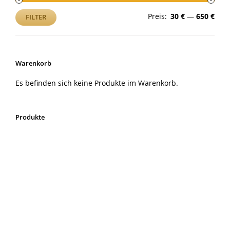
Min.
Max
Preis:
30 €
—
650 €
FILTER
Prei
Prei
Warenkorb
Es befinden sich keine Produkte im Warenkorb.
Produkte