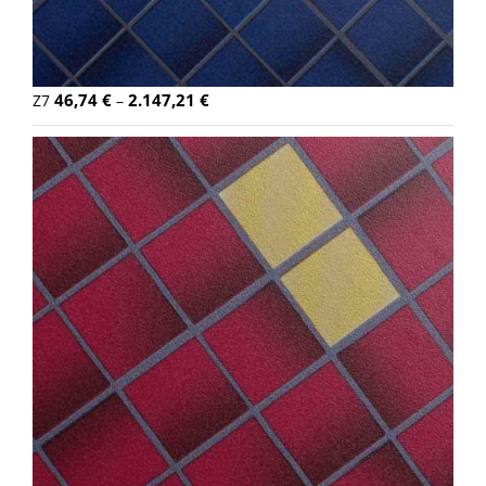
46,74
€
2.147,21
€
Z7
–