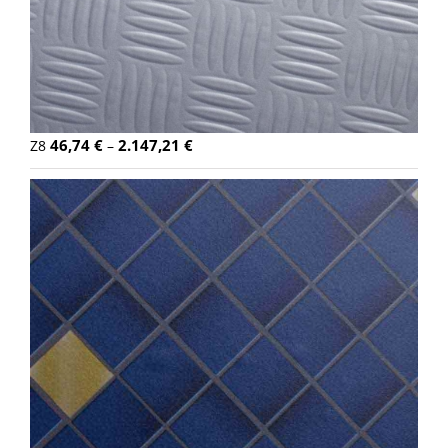
46,74
€
2.147,21
€
Z8
–