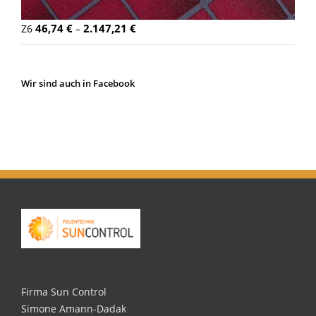
46,74
€
2.147,21
€
Z6
–
Wir sind auch in Facebook
Firma Sun Control
Simone Amann-Dadak