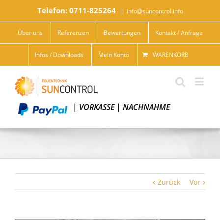
Telefon: 0711-825264
|
info@suncontrol.info
Über uns
Referenzen
Bewertungen
Kontakt / Anfrage
Infos / Downloads
Mein Konto
WARENKORB
|
VORKASSE
|
NACHNAHME
Zurück
Vor