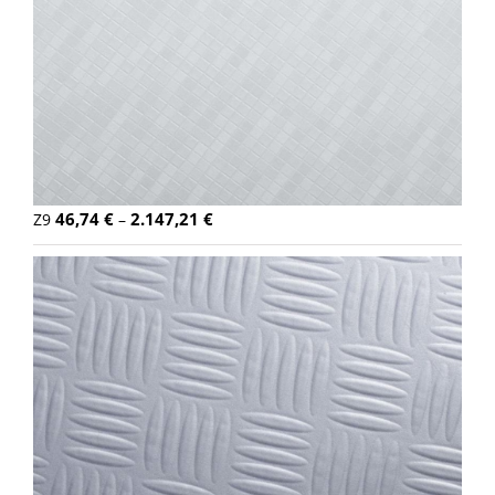
46,74
€
2.147,21
€
Z9
–