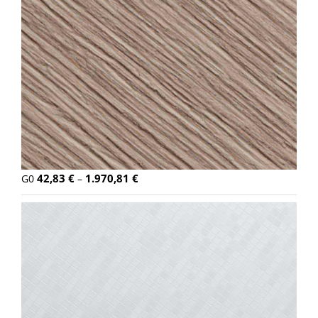
42,83
€
1.970,81
€
G0
–