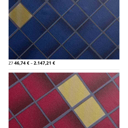
46,74
€
2.147,21
€
Z7
–