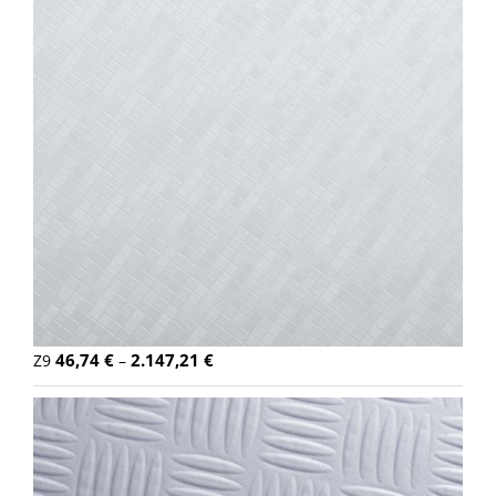
46,74
€
2.147,21
€
Z9
–