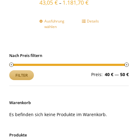
43,05
€
1.181,70
€
–
Ausführung
Details
wählen
Nach Preis filtern
Min.
Max
Preis:
40 €
—
50 €
FILTER
Prei
Prei
Warenkorb
Es befinden sich keine Produkte im Warenkorb.
Produkte