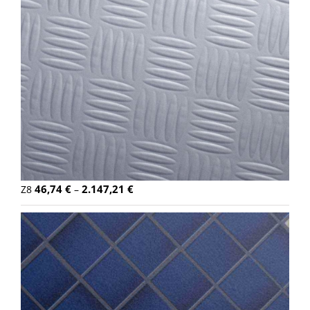
46,74
€
2.147,21
€
Z8
–