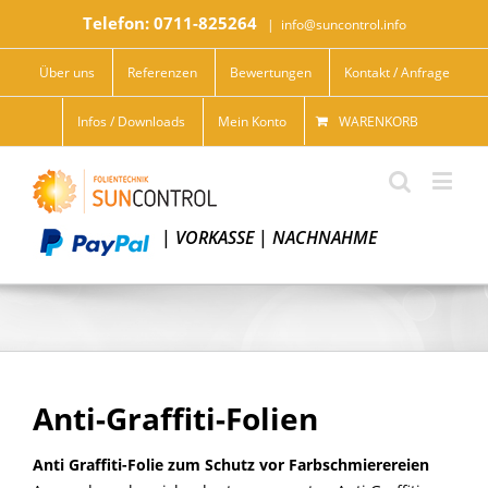
Telefon: 0711-825264
|
info@suncontrol.info
Über uns
Referenzen
Bewertungen
Kontakt / Anfrage
Infos / Downloads
Mein Konto
WARENKORB
|
VORKASSE
|
NACHNAHME
Anti-Graffiti-Folien
Anti Graffiti-Folie zum Schutz vor Farbschmierereien