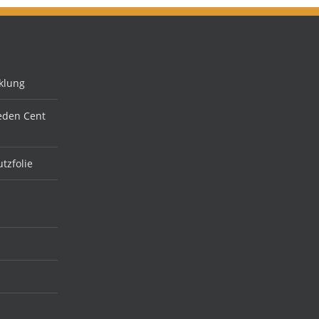
klung
jeden Cent
tzfolie