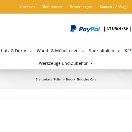
Über uns
Referenzen
Bewertungen
Kontakt / Anfrage
|
VORKASSE
chutz & Dekor
Wand- & Möbelfolien
Spezialfolien
KFZ
Werkzeuge und Zubehör
Startseite
/
Folien – Shop
/
Shopping Cart