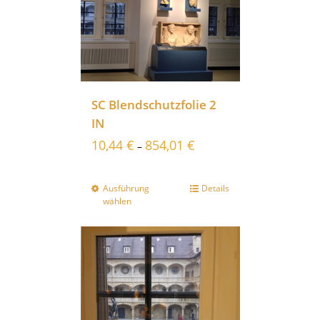
SC Blendschutzfolie 2
IN
10,44
€
854,01
€
–
Ausführung
Details
wählen