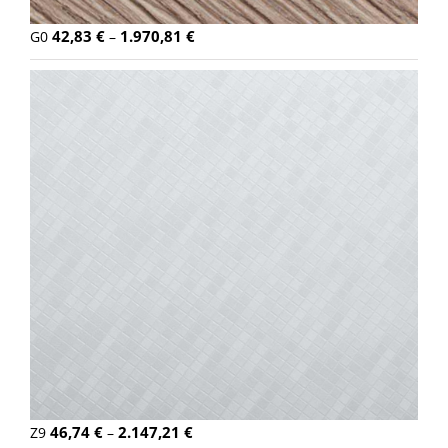
42,83
€
1.970,81
€
G0
–
46,74
€
2.147,21
€
Z9
–