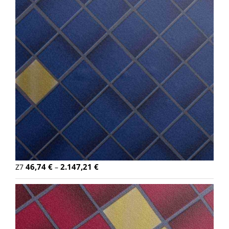
46,74
€
2.147,21
€
Z7
–