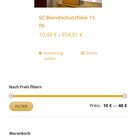
SC Blendschutzfolie 15
IN
10,44
€
854,01
€
–
Ausführung
Details
wählen
Nach Preis filtern
Min.
Max
Preis:
10 €
—
40 €
FILTER
Prei
Prei
Warenkorb