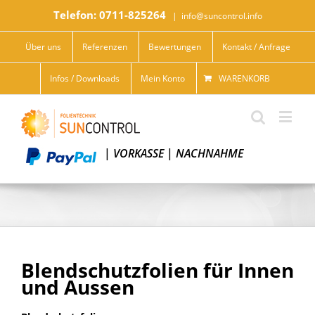
Telefon: 0711-825264
|
info@suncontrol.info
Über uns
Referenzen
Bewertungen
Kontakt / Anfrage
Infos / Downloads
Mein Konto
WARENKORB
|
VORKASSE
|
NACHNAHME
Blendschutzfolien für Innen
und Aussen