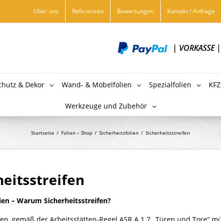
Über uns
Referenzen
Bewertungen
Kontakt / Anfrage
|
VORKASSE
chutz & Dekor
Wand- & Möbelfolien
Spezialfolien
KFZ
Werkzeuge und Zubehör
Startseite
/
Folien – Shop
/
Sicherheitsfolien
/
Sicherheitsstreifen
heitsstreifen
lien – Warum Sicherheitsstreifen?
ien, gemäß der Arbeitsstätten-Regel ASR A 1.7 „Türen und Tore“ mü