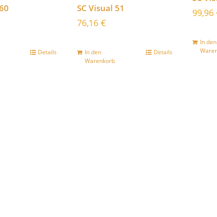
 60
SC Visual 51
99,96
76,16
€
In den
Waren
Details
In den
Details
Warenkorb