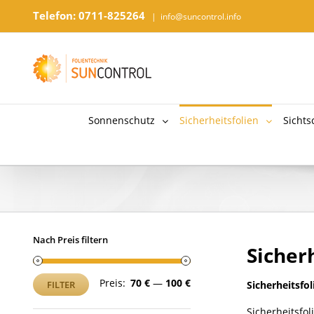
Telefon: 0711-825264
|
info@suncontrol.info
Sonnenschutz
Sicherheitsfolien
Sichts
Nach Preis filtern
Sicher
Min.
Max.
Preis:
70 €
—
100 €
FILTER
Sicherheitsfo
Preis
Preis
Sicherheitsfol