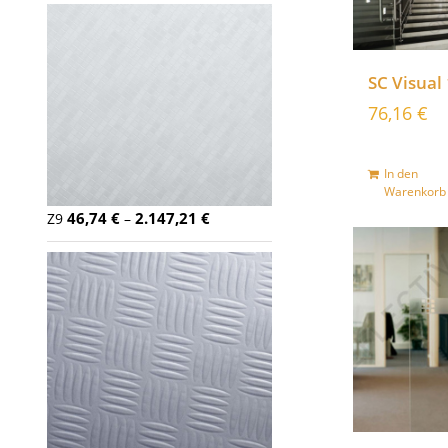
SC Visual
76,16
€
In den
Warenkorb
46,74
€
2.147,21
€
Z9
–