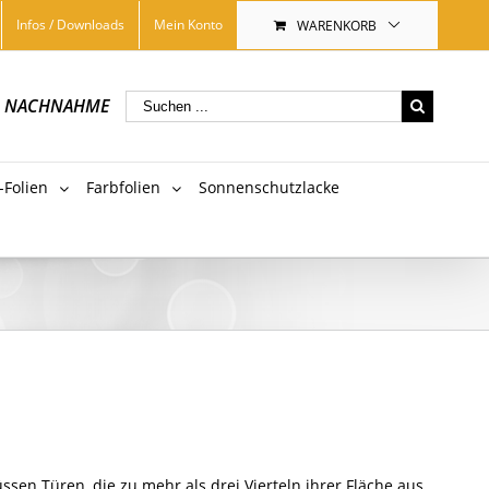
Infos / Downloads
Mein Konto
WARENKORB
|
NACHNAHME
-Folien
Farbfolien
Sonnenschutzlacke
ssen Türen, die zu mehr als drei Vierteln ihrer Fläche aus