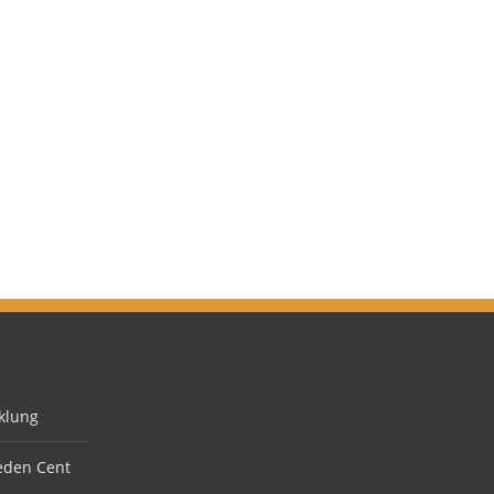
klung
jeden Cent