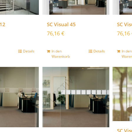
 12
SC Visual 45
SC Vis
76,16
€
76,16
Details
In den
Details
In den
Warenkorb
Waren
SC Vis