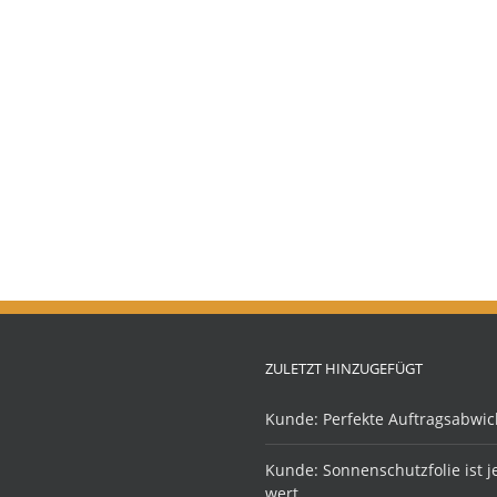
ZULETZT HINZUGEFÜGT
Kunde: Perfekte Auftragsabwic
Kunde: Sonnenschutzfolie ist 
wert