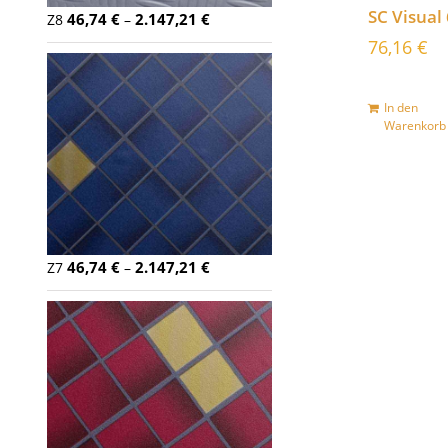
SC Visual
46,74
€
2.147,21
€
Z8
–
76,16
€
In den
Warenkorb
46,74
€
2.147,21
€
Z7
–