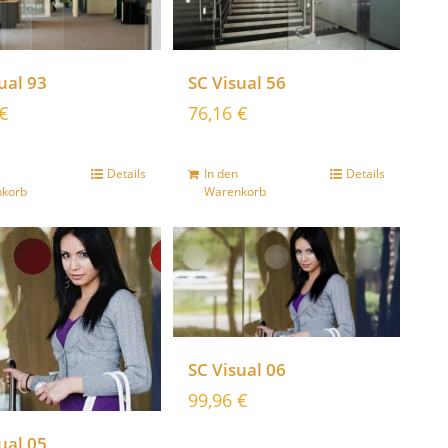
ual 93
SC Visual 56
€
76,16
€
Details
In den
Details
korb
Warenkorb
SC Visual 06
99,96
€
ual 05