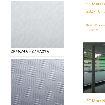
SC Matt 
28,94
€
–
Ausführun
wählen
46,74
€
2.147,21
€
Z9
–
SC Matt N