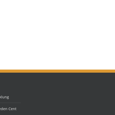
klung
jeden Cent