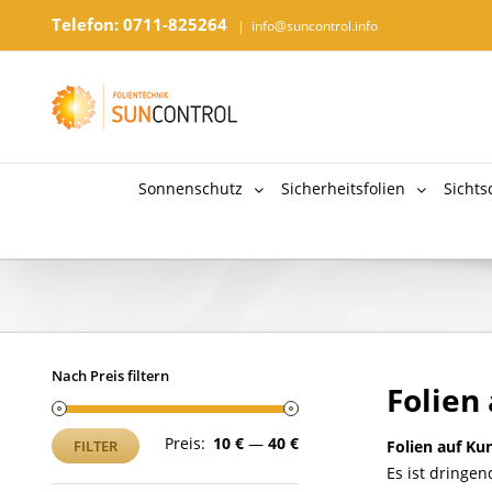
Telefon: 0711-825264
|
info@suncontrol.info
Sonnenschutz
Sicherheitsfolien
Sichts
Nach Preis filtern
Folien
Min.
Max.
Preis:
10 €
—
40 €
FILTER
Folien auf Ku
Preis
Preis
Es ist dringe