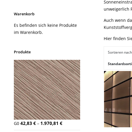
Sonneneinstra
unweigerlich R
Warenkorb
Auch wenn das
Es befinden sich keine Produkte
Kunststoffver
im Warenkorb.
Hier finden Si
Produkte
Sortieren nach
Standardsort
42,83
€
1.970,81
€
G0
–