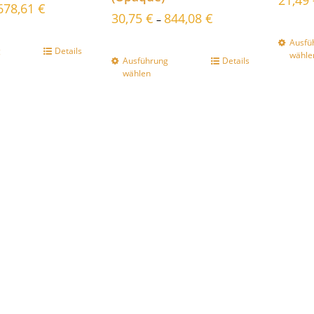
21,49
678,61
€
30,75
€
844,08
€
–
Ausfü
g
Details
wähle
Ausführung
Details
wählen