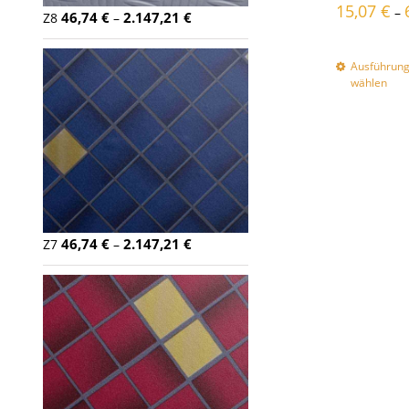
15,07
€
–
46,74
€
2.147,21
€
Z8
–
Ausführun
wählen
46,74
€
2.147,21
€
Z7
–