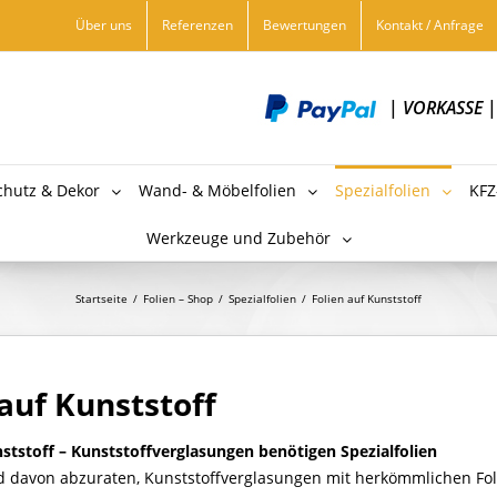
Über uns
Referenzen
Bewertungen
Kontakt / Anfrage
|
VORKASSE
chutz & Dekor
Wand- & Möbelfolien
Spezialfolien
KFZ
Werkzeuge und Zubehör
Startseite
/
Folien – Shop
/
Spezialfolien
/
Folien auf Kunststoff
 auf Kunststoff
nststoff – Kunststoffverglasungen benötigen Spezialfolien
nd davon abzuraten, Kunststoffverglasungen mit herkömmlichen Foli