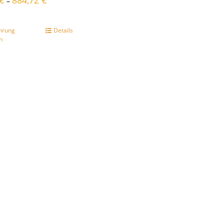
€
884,72
€
–
hrung
Details
n