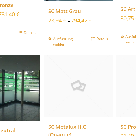
Bronze
SC Art
SC Matt Grau
781,40
€
30,75
28,94
€
794,42
€
–
g
Details
Ausfü
Ausführung
Details
wähle
wählen
SC Metalux H.C.
SC Pro
eutral
(Opaque)