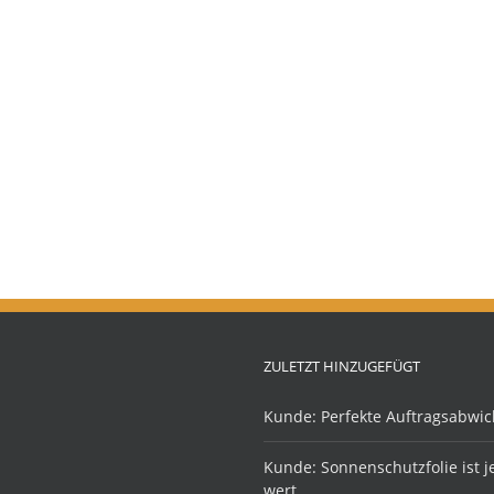
ZULETZT HINZUGEFÜGT
Kunde: Perfekte Auftragsabwic
Kunde: Sonnenschutzfolie ist 
wert