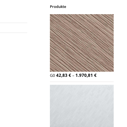
Produkte
42,83
€
1.970,81
€
G0
–