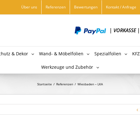
Über uns
Referenzen
Bewertungen
Kontakt / Anfrage
|
VORKASSE
chutz & Dekor
Wand- & Möbelfolien
Spezialfolien
KFZ
Werkzeuge und Zubehör
Startseite
/
Referenzen
/
Wiesbaden – LKA