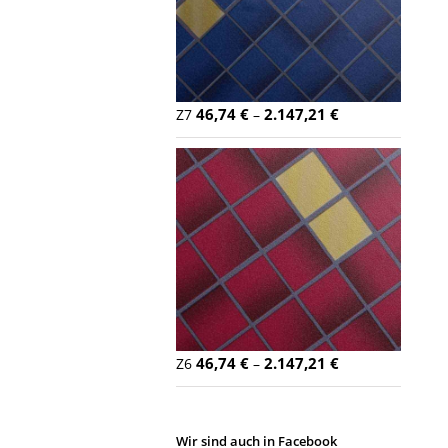
46,74
€
2.147,21
€
Z7
–
46,74
€
2.147,21
€
Z6
–
Wir sind auch in Facebook