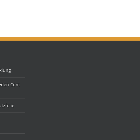
klung
jeden Cent
tzfolie