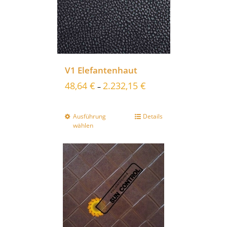
V1 Elefantenhaut
48,64
€
2.232,15
€
–
Ausführung
Details
wählen