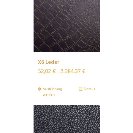
X6 Leder
52,02
€
2.384,37
€
–
Ausführung
Details
wählen