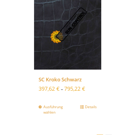
SC Kroko Schwarz
397,62
€
795,22
€
–
Ausführung
Details
wählen