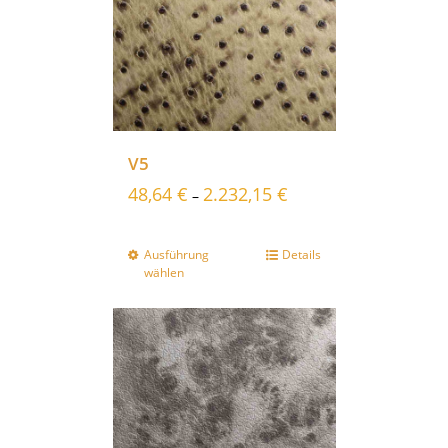
V5
48,64
€
2.232,15
€
–
Ausführung
Details
wählen