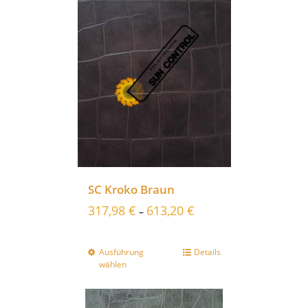
SC Kroko Braun
317,98
€
613,20
€
–
Ausführung
Details
wählen