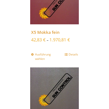
X5 Mokka fein
42,83
€
1.970,81
€
–
Ausführung
Details
wählen