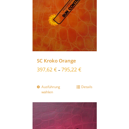
SC Kroko Orange
397,62
€
795,22
€
–
Ausführung
Details
wählen