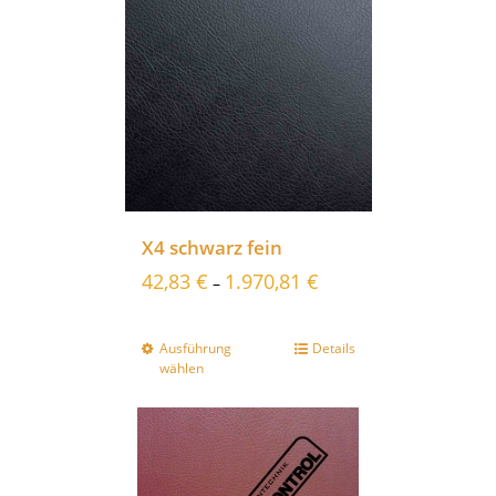
X4 schwarz fein
42,83
€
1.970,81
€
–
Ausführung
Details
wählen