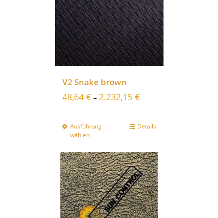
V2 Snake brown
48,64
€
2.232,15
€
–
Ausführung
Details
wählen