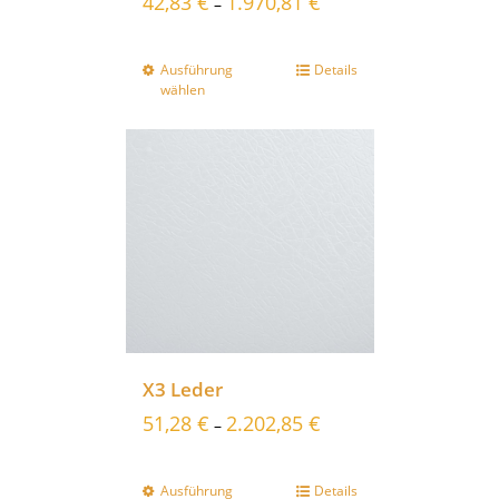
42,83
€
1.970,81
€
–
Ausführung
Details
wählen
X3 Leder
51,28
€
2.202,85
€
–
Ausführung
Details