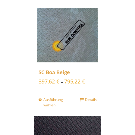
SC Boa Beige
397,62
€
795,22
€
–
Ausführung
Details
wählen