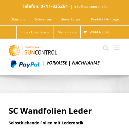
Telefon: 0711-825264
|
info@suncontrol.info
Über uns
Referenzen
Bewertungen
Kontakt / Anfrage
Infos / Downloads
Mein Konto
WARENKORB
|
VORKASSE
|
NACHNAHME
SC Wandfolien Leder
Selbstklebende Folien mit Lederoptik