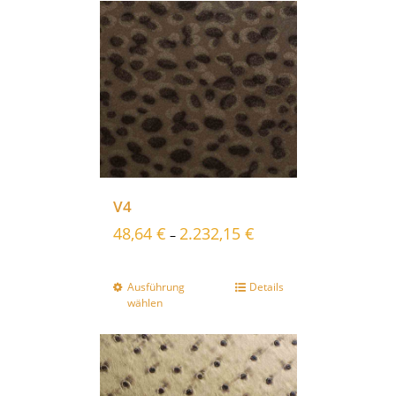
V4
48,64
€
2.232,15
€
–
Ausführung
Details
wählen