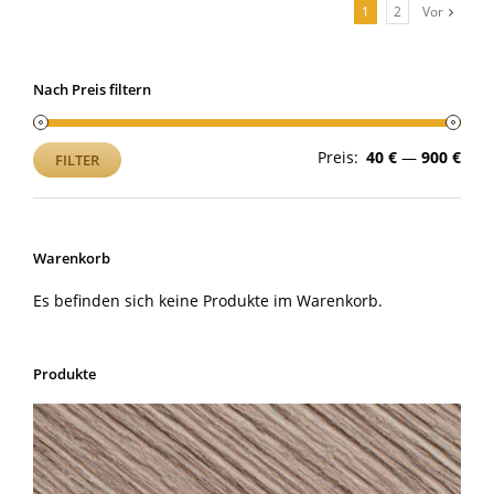
1
2
Vor
Nach Preis filtern
Min.
Max
Preis:
40 €
—
900 €
FILTER
Prei
Prei
Warenkorb
Es befinden sich keine Produkte im Warenkorb.
Produkte