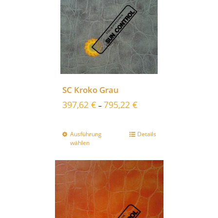
SC Kroko Grau
397,62
€
795,22
€
–
Ausführung
Details
wählen