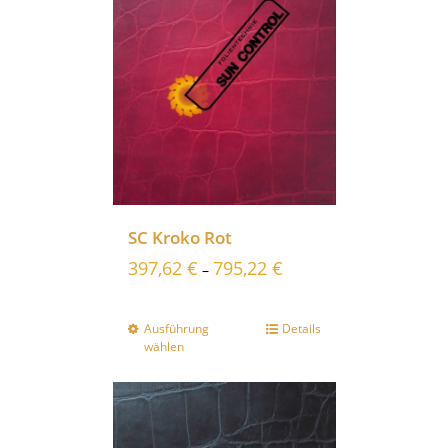
SC Kroko Rot
397,62
€
795,22
€
–
Ausführung
Details
wählen