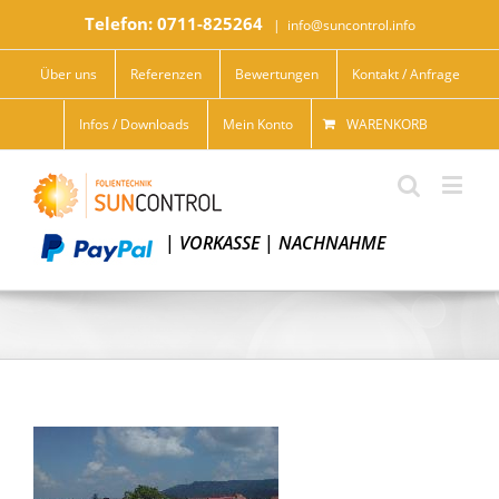
Telefon: 0711-825264
|
info@suncontrol.info
Über uns
Referenzen
Bewertungen
Kontakt / Anfrage
Infos / Downloads
Mein Konto
WARENKORB
|
VORKASSE
|
NACHNAHME