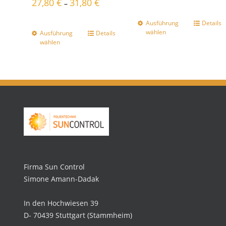
27,80
€
31,80
€
–
Ausführung
Details
wählen
Ausführung
Details
wählen
Firma Sun Control
Simone Amann-Dadak
In den Hochwiesen 39
D- 70439 Stuttgart (Stammheim)