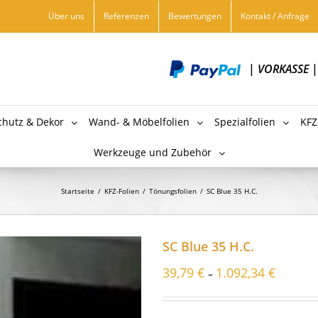
Über uns
Referenzen
Bewertungen
Kontakt / Anfrage
|
VORKASSE
chutz & Dekor
Wand- & Möbelfolien
Spezialfolien
KFZ
Werkzeuge und Zubehör
Startseite
/
KFZ-Folien
/
Tönungsfolien
/
SC Blue 35 H.C.
SC Blue 35 H.C.
39,79
€
1.092,34
€
–