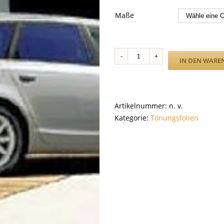
Maße
SC
IN DEN WARE
Blue
35
H.C.
Menge
Artikelnummer:
n. v.
Kategorie:
Tönungsfolien