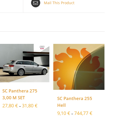
Mail This Product
SC Panthera 275
3,00 M SET
SC Panthera 255
Hell
27,80
€
31,80
€
–
9,10
€
744,77
€
–