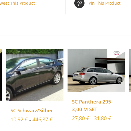
weet This Product
Pin This Product
SC Panthera 295
3,00 M SET
SC Schwarz/Silber
27,80
€
31,80
€
10,92
€
446,87
€
–
–