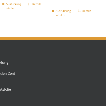
Ausführung
Details
wählen
Ausführung
Details
wählen
klung
jeden Cent
tzfolie