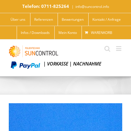
Telefon: 0711-825264
|
info@suncontrol.info
Über uns
Referenzen
Bewertungen
Kontakt / Anfrage
Infos / Downloads
Mein Konto
WARENKORB
|
VORKASSE
|
NACHNAHME