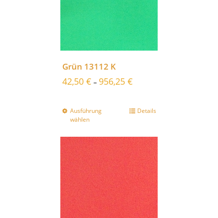
Grün 13112 K
42,50
€
956,25
€
–
Ausführung
Details
wählen