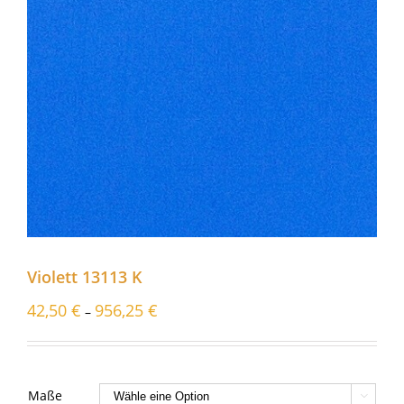
Violett 13113 K
42,50
€
956,25
€
–
Maße
