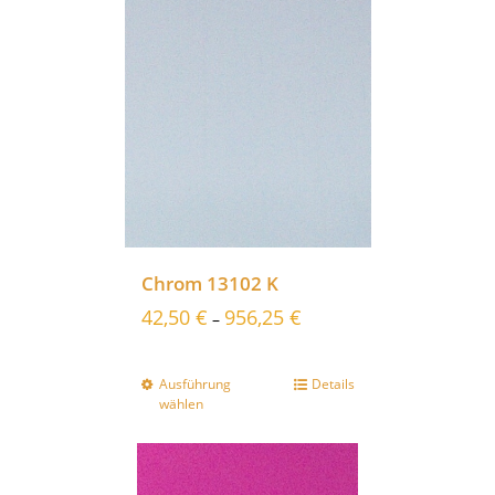
Chrom 13102 K
42,50
€
956,25
€
–
Ausführung
Details
wählen