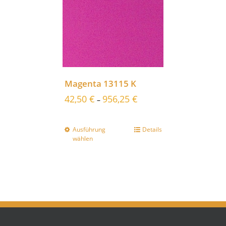
Magenta 13115 K
42,50
€
956,25
€
–
Ausführung
Details
wählen