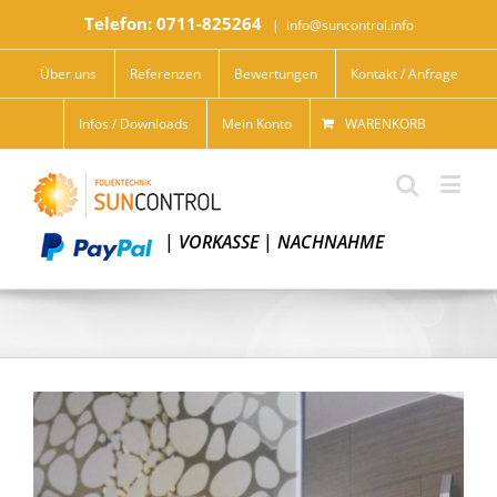
Telefon: 0711-825264
|
info@suncontrol.info
Über uns
Referenzen
Bewertungen
Kontakt / Anfrage
Infos / Downloads
Mein Konto
WARENKORB
|
VORKASSE
|
NACHNAHME