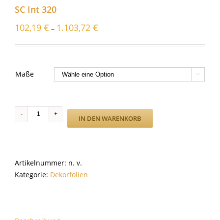
SC Int 320
102,19
€
1.103,72
€
–
Maße

SC
IN DEN WARENKORB
Int
320
Menge
Artikelnummer:
n. v.
Kategorie:
Dekorfolien