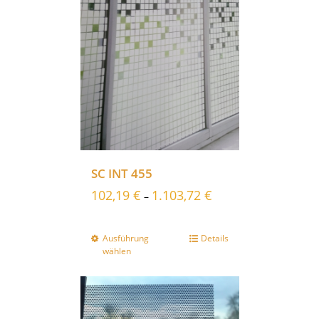
SC INT 455
102,19
€
1.103,72
€
–
Ausführung
Details
wählen