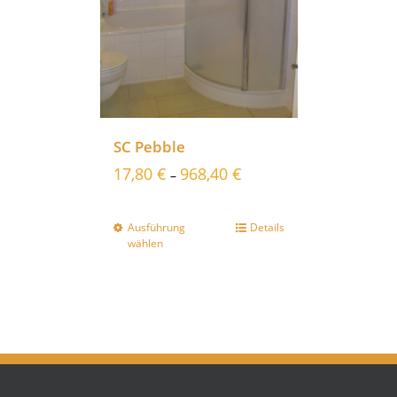
SC Pebble
17,80
€
968,40
€
–
Ausführung
Details
wählen