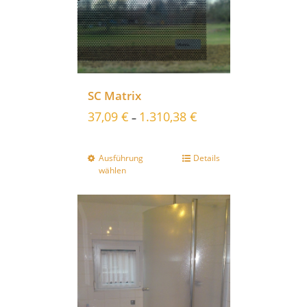
SC Matrix
37,09
€
1.310,38
€
–
Ausführung
Details
wählen