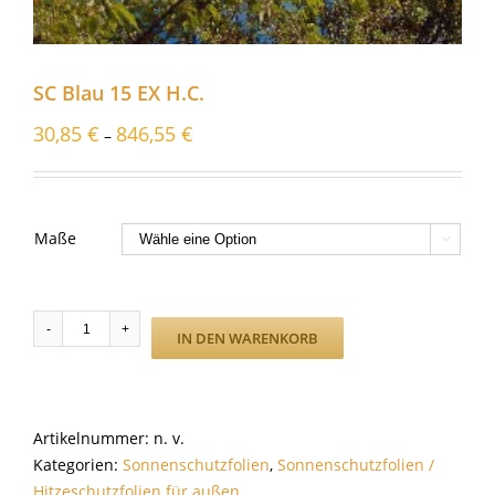
SC Blau 15 EX H.C.
30,85
€
846,55
€
–
Maße

SC
IN DEN WARENKORB
Blau
15
EX
H.C.
Artikelnummer:
n. v.
Menge
Kategorien:
Sonnenschutzfolien
,
Sonnenschutzfolien /
Hitzeschutzfolien für außen