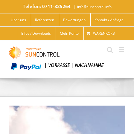
Telefon: 0711-825264
|
info@suncontrol.info
Über uns
Referenzen
Bewertungen
Kontakt / Anfrage
Infos / Downloads
Mein Konto
WARENKORB
|
VORKASSE
|
NACHNAHME