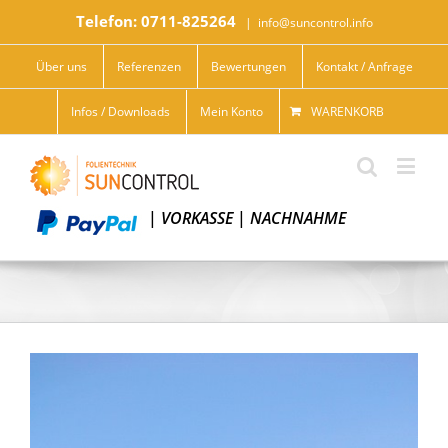
Telefon: 0711-825264
|
info@suncontrol.info
Über uns
Referenzen
Bewertungen
Kontakt / Anfrage
Infos / Downloads
Mein Konto
WARENKORB
|
VORKASSE
|
NACHNAHME