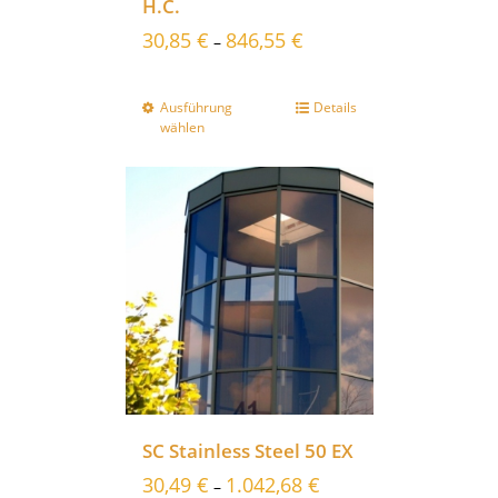
H.C.
30,85
€
846,55
€
–
Ausführung
Details
wählen
SC Stainless Steel 50 EX
30,49
€
1.042,68
€
–