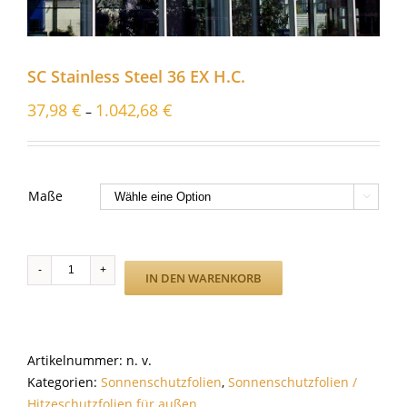
SC Stainless Steel 36 EX H.C.
37,98
€
1.042,68
€
–
Maße

SC
IN DEN WARENKORB
Stainless
Steel
36
EX
Artikelnummer:
n. v.
H.C.
Kategorien:
Sonnenschutzfolien
,
Sonnenschutzfolien /
Menge
Hitzeschutzfolien für außen