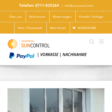
Telefon: 0711-825264
|
info@suncontrol.info
Über uns
Referenzen
Bewertungen
Kontakt / Anfrage
Infos / Downloads
Mein Konto
WARENKORB
|
VORKASSE
|
NACHNAHME