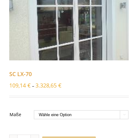
SC LX-70
109,14
€
3.328,65
€
–
Maße
