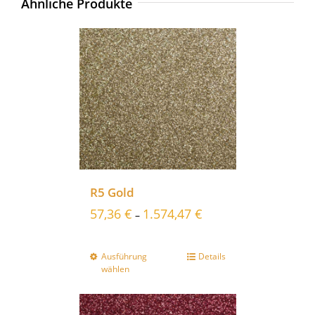
Ähnliche Produkte
R5 Gold
57,36
€
1.574,47
€
–
Ausführung
Details
wählen