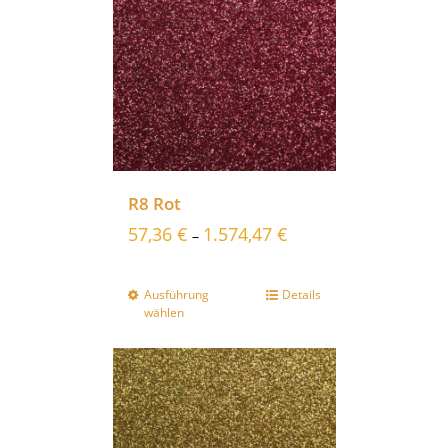
R8 Rot
57,36
€
1.574,47
€
–
Ausführung
Details
wählen