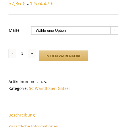
57,36
€
1.574,47
€
–
Maße

R7
IN DEN WARENKORB
Silber
Menge
Artikelnummer:
n. v.
Kategorie:
SC Wandfolien Glitzer
Beschreibung
Zusätzliche Informationen