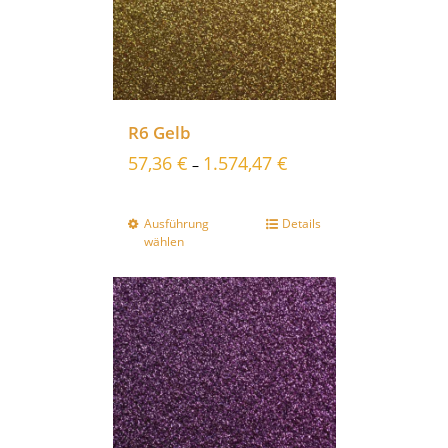
R6 Gelb
57,36
€
1.574,47
€
–
Ausführung
Details
wählen