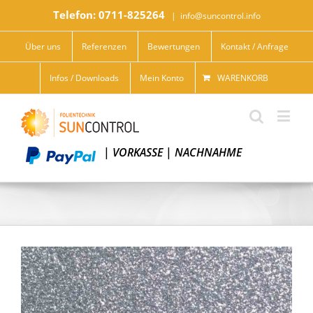
Telefon: 0711-825264
|
info@suncontrol.info
Über uns
Referenzen
Bewertungen
Kontakt / Anfrage
Infos / Downloads
Mein Konto
WARENKORB
|
VORKASSE
|
NACHNAHME