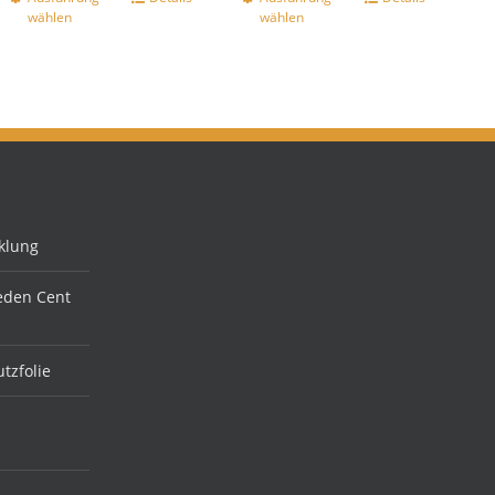
wählen
wählen
klung
jeden Cent
tzfolie