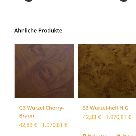
Ähnliche Produkte
G3 Wurzel Cherry-
S3 Wurzel-hell H.G.
Braun
42,83
€
1.970,81
€
–
42,83
€
1.970,81
€
–
Ausführung
Details