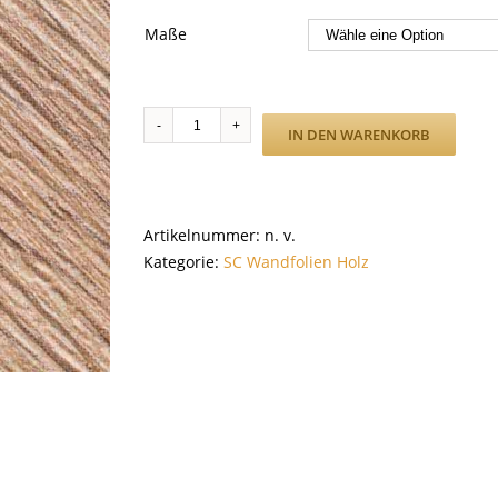
Maße
F5
IN DEN WARENKORB
Menge
Artikelnummer:
n. v.
Kategorie:
SC Wandfolien Holz