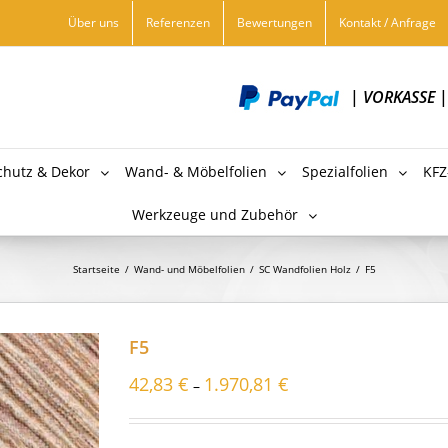
Über uns
Referenzen
Bewertungen
Kontakt / Anfrage
|
VORKASSE
chutz & Dekor
Wand- & Möbelfolien
Spezialfolien
KFZ
Werkzeuge und Zubehör
Startseite
/
Wand- und Möbelfolien
/
SC Wandfolien Holz
/
F5
F5
42,83
€
1.970,81
€
–