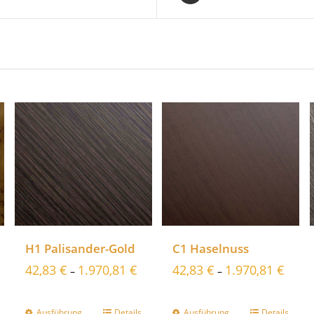
H1 Palisander-Gold
C1 Haselnuss
42,83
€
1.970,81
€
42,83
€
1.970,81
€
–
–
Ausführung
Details
Ausführung
Details