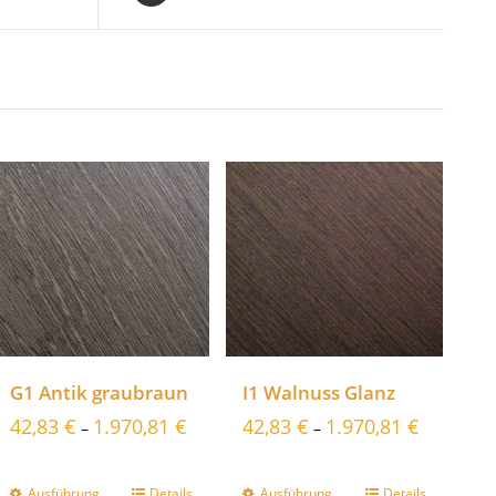
G1 Antik graubraun
I1 Walnuss Glanz
42,83
€
1.970,81
€
42,83
€
1.970,81
€
–
–
Ausführung
Details
Ausführung
Details