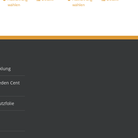
wählen
wählen
klung
jeden Cent
tzfolie