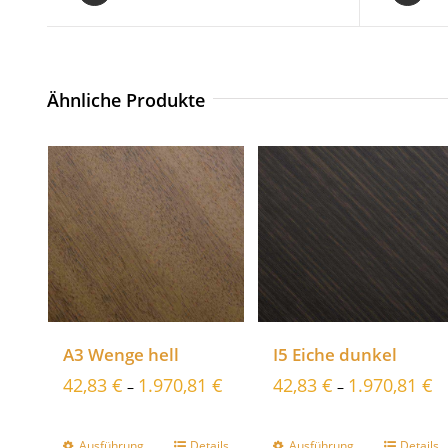
Ähnliche Produkte
A3 Wenge hell
I5 Eiche dunkel
42,83
€
1.970,81
€
42,83
€
1.970,81
€
–
–
Ausführung
Details
Ausführung
Details