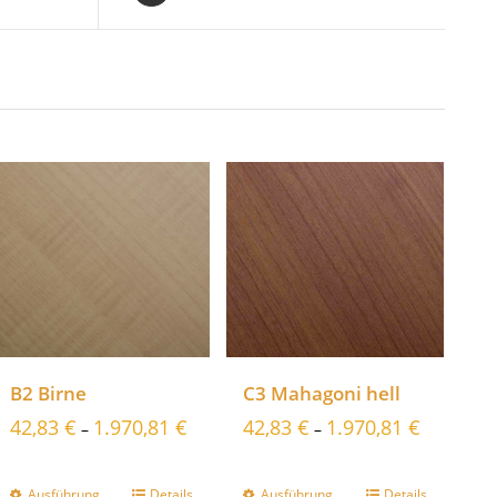
B2 Birne
C3 Mahagoni hell
42,83
€
1.970,81
€
42,83
€
1.970,81
€
–
–
Ausführung
Details
Ausführung
Details