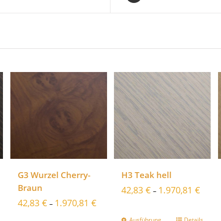
G3 Wurzel Cherry-
H3 Teak hell
Braun
42,83
€
1.970,81
€
–
42,83
€
1.970,81
€
–
Ausführung
Details