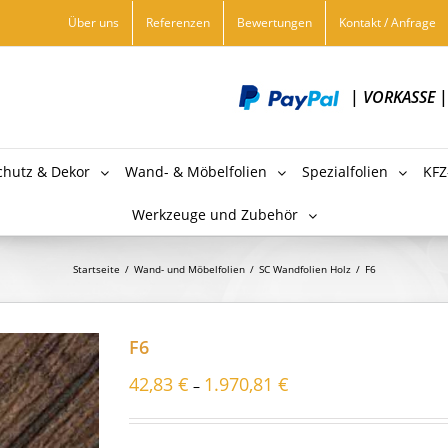
Über uns
Referenzen
Bewertungen
Kontakt / Anfrage
|
VORKASSE
chutz & Dekor
Wand- & Möbelfolien
Spezialfolien
KFZ
Werkzeuge und Zubehör
Startseite
/
Wand- und Möbelfolien
/
SC Wandfolien Holz
/
F6
F6
42,83
€
1.970,81
€
–