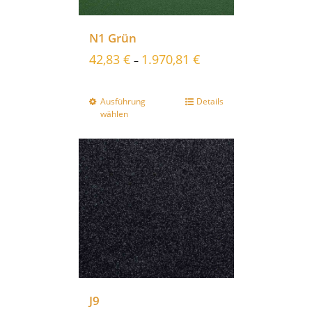
N1 Grün
42,83
€
1.970,81
€
–
Ausführung
Details
wählen
J9