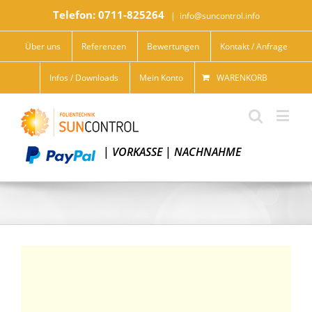
Telefon: 0711-825264
|
info@suncontrol.info
Über uns
Referenzen
Bewertungen
Kontakt / Anfrage
Infos / Downloads
Mein Konto
WARENKORB
|
VORKASSE
|
NACHNAHME