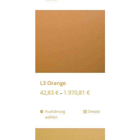
L3 Orange
42,83
€
1.970,81
€
–
Ausführung
Details
wählen