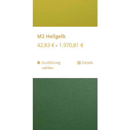
M2 Hellgelb
42,83
€
1.970,81
€
–
Ausführung
Details
wählen