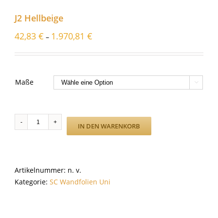
J2 Hellbeige
42,83
€
1.970,81
€
–
Maße

J2
IN DEN WARENKORB
Hellbeige
Menge
Artikelnummer:
n. v.
Kategorie:
SC Wandfolien Uni