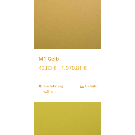
M1 Gelb
42,83
€
1.970,81
€
–
Ausführung
Details
wählen