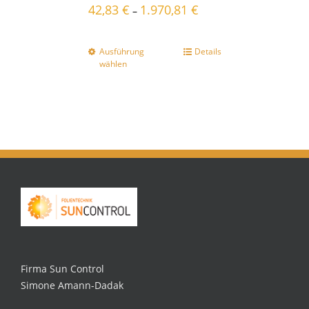
42,83
€
1.970,81
€
–
Ausführung
Details
wählen
Firma Sun Control
Simone Amann-Dadak