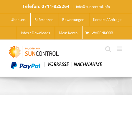
Telefon: 0711-825264
|
info@suncontrol.info
Über uns
Referenzen
Bewertungen
Kontakt / Anfrage
Infos / Downloads
Mein Konto
WARENKORB
|
VORKASSE
|
NACHNAHME