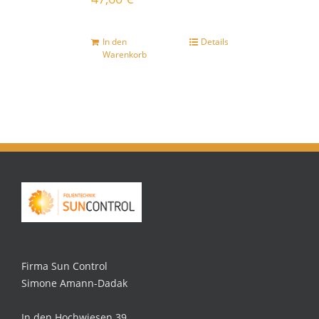
In den
Details
Warenkorb
Firma Sun Control
Simone Amann-Dadak
In den Hochwiesen 39