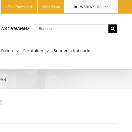
Infos / Downloads
Mein Konto
WARENKORB
|
NACHNAHME
-Folien
Farbfolien
Sonnenschutzlacke
tück)
k)