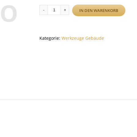
Olfa
IN DEN WARENKORB
Ersatzklingen
Edelstahl
(10
Stück)
Kategorie:
Werkzeuge Gebäude
Menge