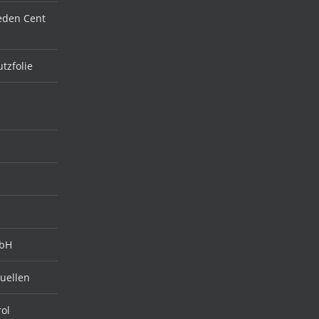
jeden Cent
tzfolie
mbH
quellen
rol