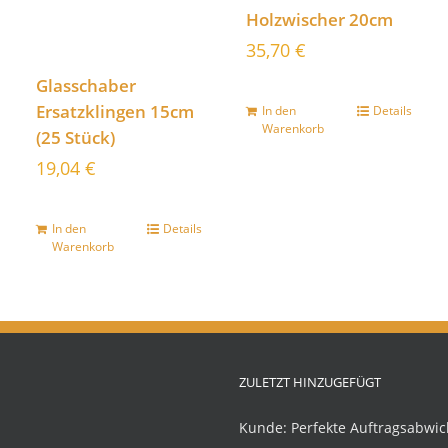
Holzwischer 20cm
35,70
€
Glasschaber
Ersatzklingen 15cm
In den
Details
Warenkorb
(25 Stück)
19,04
€
In den
Details
Warenkorb
ZULETZT HINZUGEFÜGT
Kunde: Perfekte Auftragsabwic