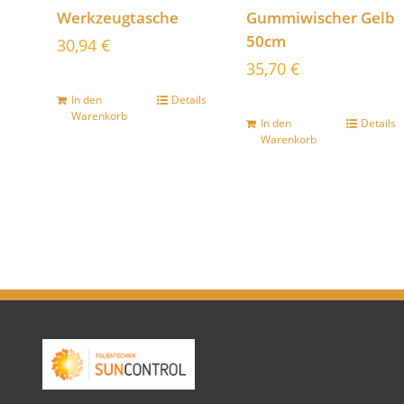
Werkzeugtasche
Gummiwischer Gelb
50cm
30,94
€
35,70
€
In den
Details
Warenkorb
In den
Details
Warenkorb