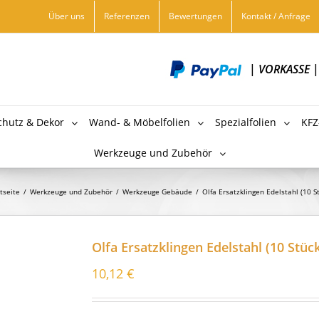
Über uns
Referenzen
Bewertungen
Kontakt / Anfrage
|
VORKASSE
chutz & Dekor
Wand- & Möbelfolien
Spezialfolien
KFZ
Werkzeuge und Zubehör
tseite
/
Werkzeuge und Zubehör
/
Werkzeuge Gebäude
/
Olfa Ersatzklingen Edelstahl (10 S
Olfa Ersatzklingen Edelstahl (10 Stüc
10,12
€