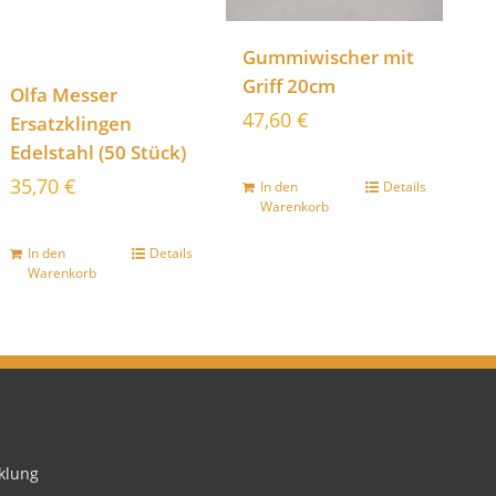
Gummiwischer mit
Griff 20cm
Olfa Messer
47,60
€
Ersatzklingen
Edelstahl (50 Stück)
35,70
€
In den
Details
Warenkorb
In den
Details
Warenkorb
klung