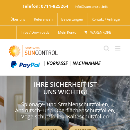
Telefon: 0711-825264
|
info@suncontrol.info
Über uns
Referenzen
Bewertungen
Kontakt / Anfrage
Infos / Downloads
Mein Konto
WARENKORB
|
VORKASSE
|
NACHNAHME
IHRE SICHERHEIT IST
UNS WICHTIG!
Spionage- und Strahlenschutzfolien,
Antirutsch- und Oberflächenschutzfolien,
Vogelschutzfolien, Kälteschutzfolien