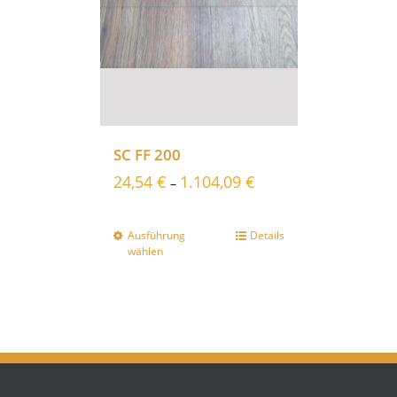
SC FF 200
24,54
€
1.104,09
€
–
Ausführung
Details
wählen