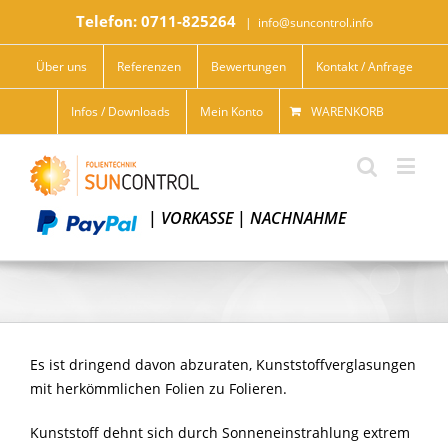
Telefon: 0711-825264
|
info@suncontrol.info
Über uns
Referenzen
Bewertungen
Kontakt / Anfrage
Infos / Downloads
Mein Konto
WARENKORB
|
VORKASSE
|
NACHNAHME
Es ist dringend davon abzuraten, Kunststoffverglasungen
mit herkömmlichen Folien zu Folieren.
Kunststoff dehnt sich durch Sonneneinstrahlung extrem