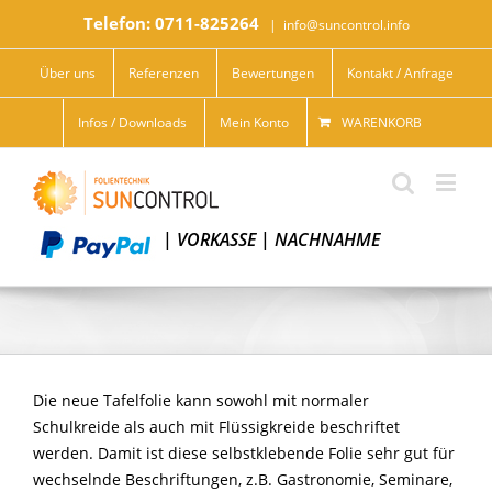
Telefon: 0711-825264
|
info@suncontrol.info
Über uns
Referenzen
Bewertungen
Kontakt / Anfrage
Infos / Downloads
Mein Konto
WARENKORB
|
VORKASSE
|
NACHNAHME
Die neue Tafelfolie kann sowohl mit normaler
Schulkreide als auch mit Flüssigkreide beschriftet
werden. Damit ist diese selbstklebende Folie sehr gut für
wechselnde Beschriftungen, z.B. Gastronomie, Seminare,