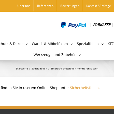
Über uns
Referenzen
Bewertungen
Kontakt / Anfrage
|
VORKASSE
chutz & Dekor
Wand- & Möbelfolien
Spezialfolien
KFZ
Werkzeuge und Zubehör
Startseite
/
Spezialfolien
/
Einbruchschutzfolien montieren lassen
n finden Sie in userem Online-Shop unter
Sicherheitsfolien
.