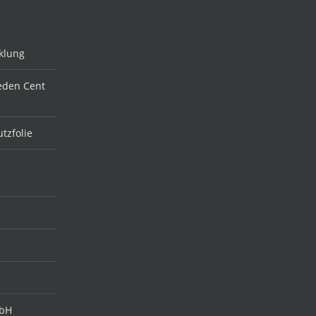
klung
jeden Cent
tzfolie
mbH