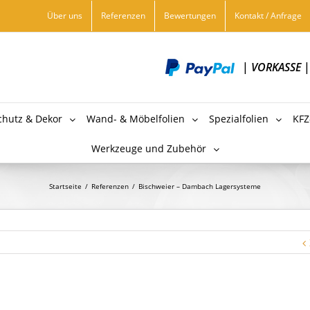
Über uns
Referenzen
Bewertungen
Kontakt / Anfrage
|
VORKASSE
chutz & Dekor
Wand- & Möbelfolien
Spezialfolien
KFZ
Werkzeuge und Zubehör
Startseite
/
Referenzen
/
Bischweier – Dambach Lagersysteme