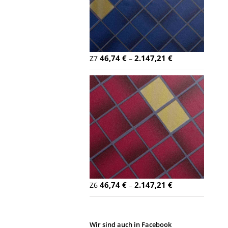
46,74
€
2.147,21
€
Z7
–
46,74
€
2.147,21
€
Z6
–
Wir sind auch in Facebook