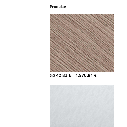
Produkte
42,83
€
1.970,81
€
G0
–