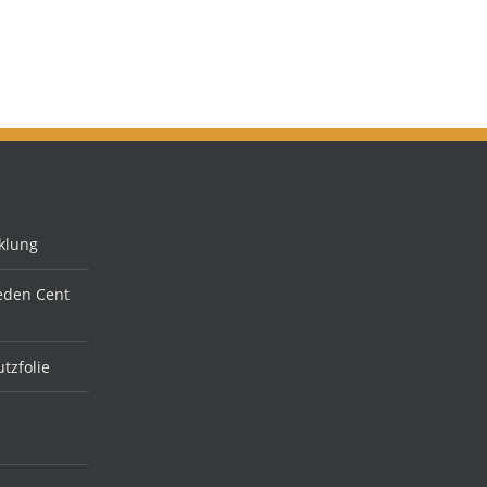
klung
jeden Cent
tzfolie