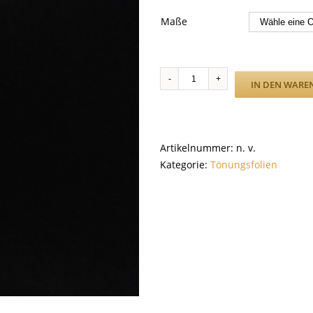
Maße
SC
IN DEN WARE
Panthera
298
Tiefschwarz
Menge
Artikelnummer:
n. v.
Kategorie:
Tönungsfolien