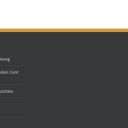
klung
jeden Cent
tzfolie