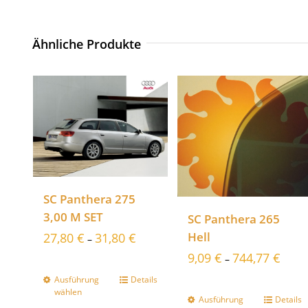
Ähnliche Produkte
SC Panthera 275
3,00 M SET
SC Panthera 265
Hell
27,80
€
31,80
€
–
9,09
€
744,77
€
–
Ausführung
Details
wählen
Ausführung
Details