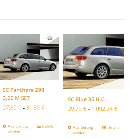
SC Panthera 298
3,00 M SET
SC Blue 35 H.C.
27,80
€
31,80
€
39,79
€
1.092,34
€
–
–
Ausführung
Details
Ausführung
Details
wählen
wählen