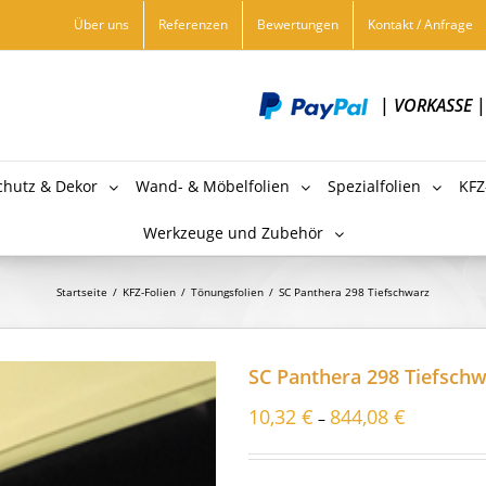
Über uns
Referenzen
Bewertungen
Kontakt / Anfrage
|
VORKASSE
chutz & Dekor
Wand- & Möbelfolien
Spezialfolien
KFZ
Werkzeuge und Zubehör
Startseite
/
KFZ-Folien
/
Tönungsfolien
/
SC Panthera 298 Tiefschwarz
SC Panthera 298 Tiefsch
10,32
€
844,08
€
–