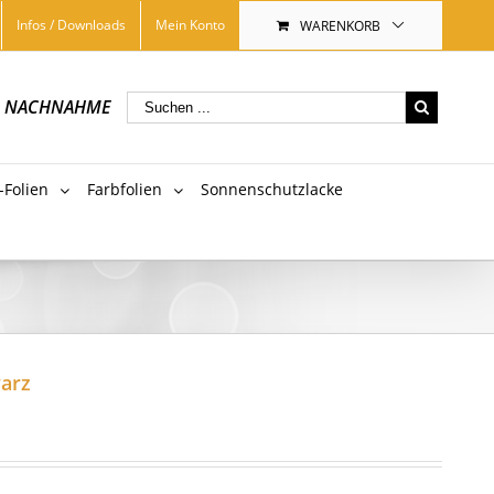
Infos / Downloads
Mein Konto
WARENKORB
|
NACHNAHME
-Folien
Farbfolien
Sonnenschutzlacke
warz