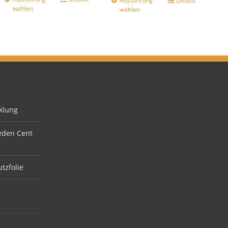
Ausführung
Details
wählen
wählen
klung
jeden Cent
tzfolie