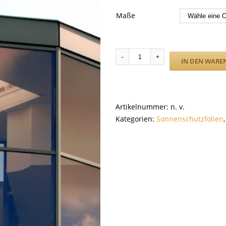
Maße
SC
IN DEN WARE
Stainless
Steel
50
EX
Artikelnummer:
n. v.
Menge
Kategorien:
Sonnenschutzfolien