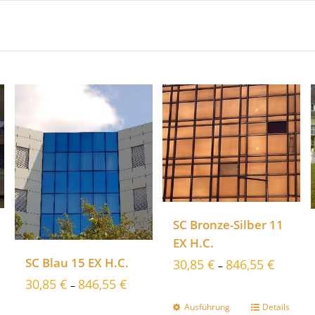
SC Bronze-Silber 11
EX H.C.
SC Blau 15 EX H.C.
30,85
€
846,55
€
–
30,85
€
846,55
€
–
Ausführung
Details