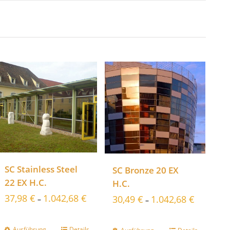
SC Stainless Steel
SC Bronze 20 EX
22 EX H.C.
H.C.
37,98
€
1.042,68
€
30,49
€
1.042,68
€
–
–
Ausführung
Details