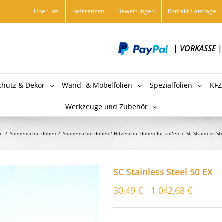
Über uns
Referenzen
Bewertungen
Kontakt / Anfrage
|
VORKASSE
chutz & Dekor
Wand- & Möbelfolien
Spezialfolien
KFZ
Werkzeuge und Zubehör
te
/
Sonnenschutzfolien
/
Sonnenschutzfolien / Hitzeschutzfolien für außen
/
SC Stainless St
SC Stainless Steel 50 EX
30,49
€
1.042,68
€
–