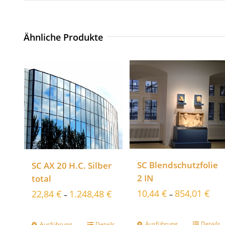
Ähnliche Produkte
SC Blendschutzfolie
SC AX 20 H.C. Silber
2 IN
total
10,44
€
854,01
€
22,84
€
1.248,48
€
–
–
Ausführung
Details
Ausführung
Details