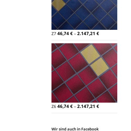
46,74
€
2.147,21
€
Z7
–
46,74
€
2.147,21
€
Z6
–
Wir sind auch in Facebook