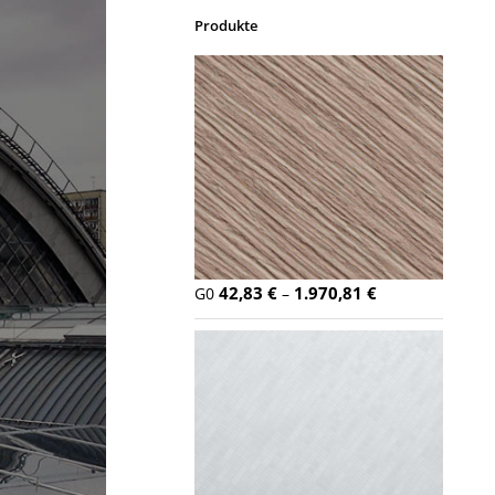
Produkte
42,83
€
1.970,81
€
G0
–