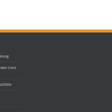
klung
jeden Cent
tzfolie