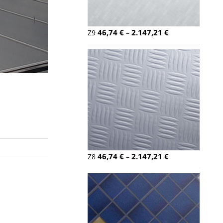
46,74
€
2.147,21
€
Z9
–
46,74
€
2.147,21
€
Z8
–