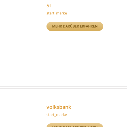
SI
start_marke
MEHR DARÜBER ERFAHREN
volksbank
start_marke