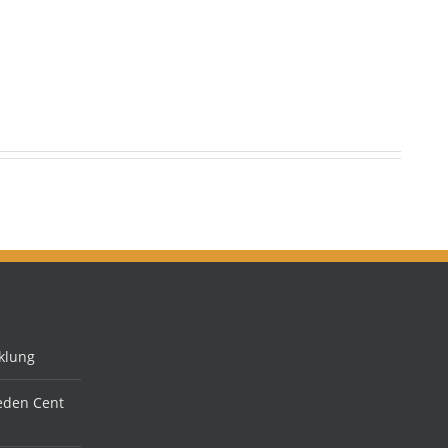
klung
jeden Cent