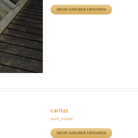
MEHR DARÜBER ERFAHREN
caritas
start_marke
MEHR DARÜBER ERFAHREN