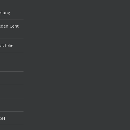
klung
jeden Cent
tzfolie
mbH